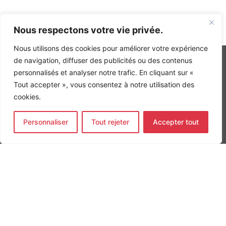
Nous respectons votre vie privée.
Nous utilisons des cookies pour améliorer votre expérience
de navigation, diffuser des publicités ou des contenus
personnalisés et analyser notre trafic. En cliquant sur «
Tout accepter », vous consentez à notre utilisation des
INGÉNIERIE DE L’ÉNERGIE ET DE L’ENVIRONNEMENT
cookies.
CONCEVONS, ENSEMBLE, L’ENVIRONNEMENT BÂTI DE DEMAIN
CONTACT
Personnaliser
Tout rejeter
Accepter tout
Tel. +33 (0)1 64 68 18 50
L
I
F
i
n
a
n
s
c
k
t
e
Nos agences
e
a
b
d
g
o
Bureau d'études Île de France
i
r
o
n
a
k
Bureau d'études Bordeaux
-
m
-
Bureau d'études Lyon
i
f
n
CONTACT
Tel. +33 (0)1 64 68 18 50