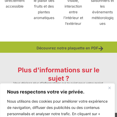
le plaisir des
saisonniers et
directement
visible,
fruits et des
les
accessible
interaction
plantes
événements
entre
aromatiques
météorologiq
l’intérieur et
ues
l’extérieur
Découvrez notre plaquette en PDF
Plus d'informations sur le
sujet ?
Vous désirez plus d’informations sur le sujet pour votre projet,
n’hésitez pas à nous contacter !
Nous respectons votre vie privée.
CONTACTEZ-NOUS
Nous utilisons des cookies pour améliorer votre expérience
de navigation, diffuser des publicités ou des contenus
personnalisés et analyser notre trafic. En cliquant sur «