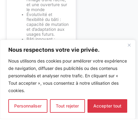
et une ouverture sur
le monde
Évolutivité et
flexibilité du bâti :
capacité de mutation
et d’adaptation aux
usages futurs.
Bâti innovant :
efficacité thermique,
Nous respectons votre vie privée.
durabilité de la
construction.
Nombreux lieux de
Nous utilisons des cookies pour améliorer votre expérience
partage et
de navigation, diffuser des publicités ou des contenus
d’interactions
conviviaux
personnalisés et analyser notre trafic. En cliquant sur «
Tout accepter », vous consentez à notre utilisation des
Découvrez nos expertises
:
cookies.
Bureau d’études
Personnaliser
Tout rejeter
Accepter tout
environnement
•
Bureau
d’études fluides
Accueil
»
Références
»
CONSTRUCTION DE L’ECOLE CENTRALE