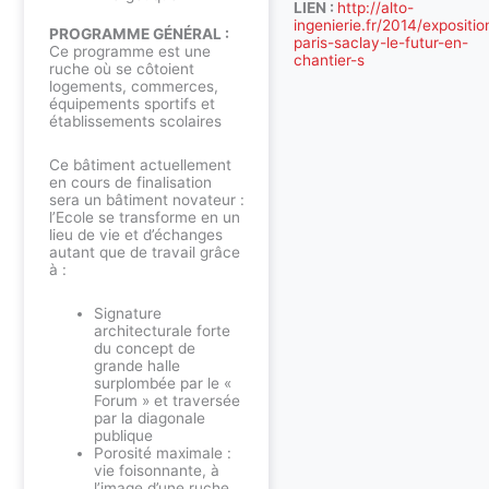
LIEN :
http://alto-
ingenierie.fr/2014/expositio
PROGRAMME GÉNÉRAL :
paris-saclay-le-futur-en-
Ce programme est une
chantier-s
ruche où se côtoient
logements, commerces,
équipements sportifs et
établissements scolaires
Ce bâtiment actuellement
en cours de finalisation
sera un bâtiment novateur :
l’Ecole se transforme en un
lieu de vie et d’échanges
autant que de travail grâce
à :
Signature
architecturale forte
du concept de
grande halle
surplombée par le «
Forum » et traversée
par la diagonale
publique
Porosité maximale :
vie foisonnante, à
l’image d’une ruche,