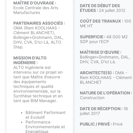
MAÎTRE D’OUVRAGE :
DATE DE DÉBUT DES
Ecole Centrale des Arts
ÉTUDES :
24 juillet 2012
Manufactures
COÛT DES TRAVAUX :
100
PARTENAIRES ASSOCIÉS :
M€ HT
OMA (Rem KOOLHAAS -
Clément BLANCHET),
SUPERFICIE :
48 000 M2
Bollinger+Grohmann, DAL,
SDP pour l’ECP
DHV, CVA, D'ici Là, ALTO
Step.
MAÎTRISE D'ŒUVRE :
Bollinger+Grohmann, DAL,
MISSION D'ALTO
DHV, CVA, D'ici Là.
INGÉNIERIE :
ALTO Ingénierie est
intervenu sur ce projet en
ARCHITECTE(S) :
OMA -
tant que Maître d’oeuvre
Rem KOOLHAAS - Clément
des équipements
BLANCHET
techniques et qualité
environnementale, sur la
NATURE DE L'OPÉRATION :
Synthèse technique et en
Construction
tant que BIM Manager.
DATE DE RÉCEPTION :
18
Bâtiment Performant
juillet 2017
et Evolutif
Performance
PUBLIC / PRIVÉ :
Privé
Environnementale et
Energétique