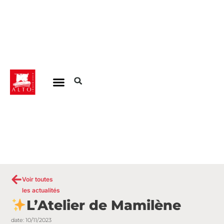
Aller
au
contenu
Voir toutes
les actualités
L’Atelier de Mamilène
date:
10/11/2023