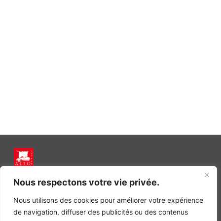
INGÉNIERIE DE L’ÉNERGIE ET DE L’ENVIRONNEMENT
Nous respectons votre vie privée.
CONCEVONS, ENSEMBLE, L’ENVIRONNEMENT BÂTI DE DEMAIN
Nous utilisons des cookies pour améliorer votre expérience
CONTACT
de navigation, diffuser des publicités ou des contenus
Tel. +33 (0)1 64 68 18 50
L
I
F