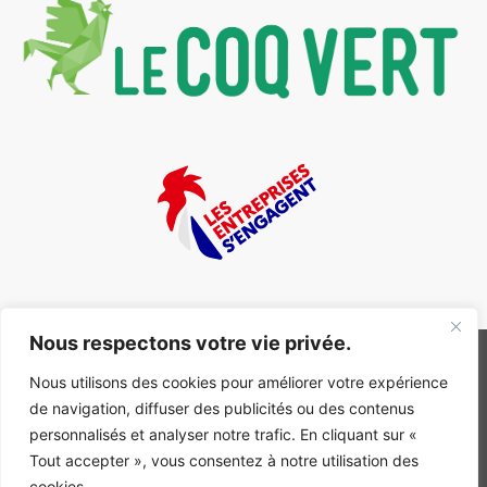
Nous respectons votre vie privée.
Nous utilisons des cookies pour améliorer votre expérience
de navigation, diffuser des publicités ou des contenus
INGÉNIERIE DE L’ÉNERGIE ET DE L’ENVIRONNEMENT
personnalisés et analyser notre trafic. En cliquant sur «
CONCEVONS, ENSEMBLE, L’ENVIRONNEMENT BÂTI DE DEMAIN
Tout accepter », vous consentez à notre utilisation des
CONTACT
cookies.