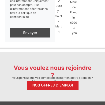
0
ces informations uniquement
Maur
pour son compte. Plus
Buss
ice
d’informations décrites dans
y-
Fland
notre la politique de
Saint
confidentialité
in
-
6900
Marti
3
n
Envoyer
Lyon
Vous voulez nous rejoindre
?
Vous pensez que vos compétences méritent notre attention ?
Découvrez nos offres d’emploi !
NOS OFFRES D'EMPLOI