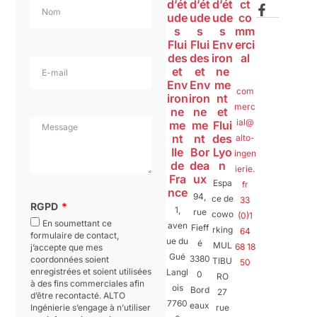
e
a
b
d’ét
d’ét
d’ét
ct
d
g
o
ude
ude
ude
co
i
r
o
s
s
s
mm
n
a
k
Flui
Flui
Env
erci
-
m
-
des
des
iron
al
i
f
et
et
ne
n
Env
Env
me
com
iron
iron
nt
merc
ne
ne
et
ial@
me
me
Flui
nt
nt
des
alto-
Ile
Bor
Lyo
ingen
de
dea
n
ierie.
Fra
ux
Espa
fr
nce
94,
ce de
33
RGPD
1,
rue
cowo
(0)1
En soumettant ce
aven
Fieff
rking
64
formulaire de contact,
ue du
é
MUL
68 18
j’accepte que mes
Gué
3380
coordonnées soient
TIBU
50
enregistrées et soient utilisées
Langl
0
RO
à des fins commerciales afin
ois
Bord
27
d’être recontacté. ALTO
7760
eaux
Ingénierie s’engage à n’utiliser
rue