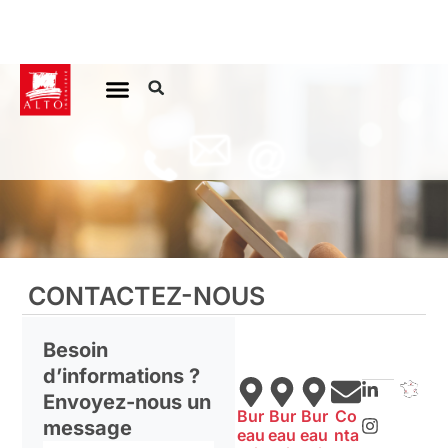
Aller
au
contenu
CONTACTEZ-NOUS
Besoin
d’informations ?
L
I
F
i
n
a
Envoyez-nous un
n
s
c
Bur
Bur
Bur
Co
message
k
t
e
eau
eau
eau
nta