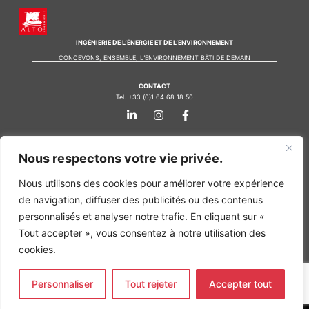
INGÉNIERIE DE L’ÉNERGIE ET DE L’ENVIRONNEMENT
CONCEVONS, ENSEMBLE, L’ENVIRONNEMENT BÂTI DE DEMAIN
CONTACT
Tel. +33 (0)1 64 68 18 50
L
I
F
i
n
a
n
s
c
k
t
e
Nos agences
e
a
b
Nous respectons votre vie privée.
d
g
o
Bureau d'études Île de France
i
r
o
Nous utilisons des cookies pour améliorer votre expérience
n
a
k
Bureau d'études Bordeaux
-
m
-
de navigation, diffuser des publicités ou des contenus
Bureau d'études Lyon
i
f
personnalisés et analyser notre trafic. En cliquant sur «
n
CONTACT
Tout accepter », vous consentez à notre utilisation des
Tel. +33 (0)1 64 68 18 50
L
I
F
cookies.
i
n
a
n
s
c
k
t
e
Personnaliser
Tout rejeter
Accepter tout
e
a
b
d
g
o
MENTIONS LÉGALES