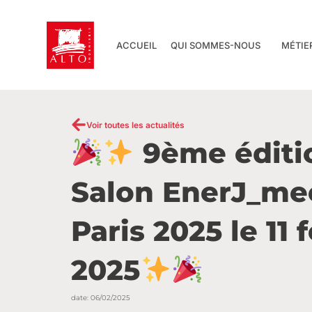
Aller
au
contenu
ACCUEIL
QUI SOMMES-NOUS
MÉTIE
Voir toutes les actualités
9ème éditi
Salon EnerJ_me
Paris 2025 le 11 
2025
date:
06/02/2025