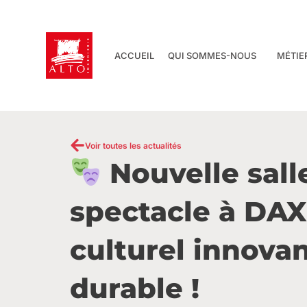
Aller
au
contenu
ACCUEIL
QUI SOMMES-NOUS
MÉTIE
Voir toutes les actualités
Nouvelle sall
spectacle à DAX 
culturel innovan
durable !