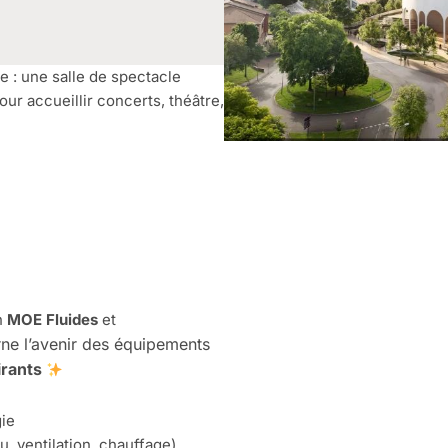
e : une salle de spectacle
ur accueillir concerts, théâtre,
n
MOE Fluides
et
rne l’avenir des équipements
irants
ie
, ventilation, chauffage)