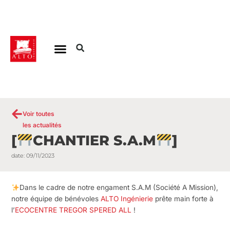
Aller
au
contenu
Voir toutes
les actualités
[
CHANTIER S.A.M
]
date:
09/11/2023
Dans le cadre de notre engament S.A.M (Société A Mission),
notre équipe de bénévoles
ALTO Ingénierie
prête main forte à
l’
ECOCENTRE TREGOR SPERED ALL
!