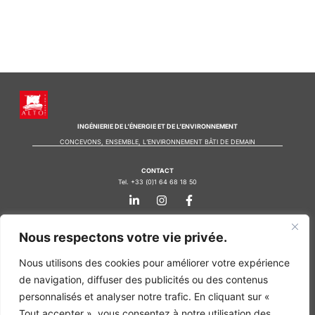
INGÉNIERIE DE L’ÉNERGIE ET DE L’ENVIRONNEMENT
CONCEVONS, ENSEMBLE, L’ENVIRONNEMENT BÂTI DE DEMAIN
CONTACT
Tel. +33 (0)1 64 68 18 50
L
I
F
i
n
a
n
s
c
k
t
e
Nos agences
Nous respectons votre vie privée.
e
a
b
d
g
o
Bureau d'études Île de France
i
r
o
Nous utilisons des cookies pour améliorer votre expérience
n
a
k
Bureau d'études Bordeaux
de navigation, diffuser des publicités ou des contenus
-
m
-
Bureau d'études Lyon
i
f
personnalisés et analyser notre trafic. En cliquant sur «
n
CONTACT
Tout accepter », vous consentez à notre utilisation des