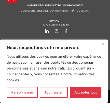
INGÉNIERIE DE L’ÉNERGIE ET DE L’ENVIRONNEMENT
CONCEVONS, ENSEMBLE, L’ENVIRONNEMENT BÂTI DE DEMAIN
CONTACT
Tel. +33 (0)1 64 68 18 50
L
I
F
i
n
a
n
s
c
k
t
e
Nos agences
e
a
b
Nous respectons votre vie privée.
d
g
o
Bureau d'études Île de France
i
r
o
n
a
k
Nous utilisons des cookies pour améliorer votre expérience
Bureau d'études Bordeaux
-
m
-
Bureau d'études Lyon
de navigation, diffuser des publicités ou des contenus
i
f
n
personnalisés et analyser notre trafic. En cliquant sur «
CONTACT
Tout accepter », vous consentez à notre utilisation des
Tel. +33 (0)1 64 68 18 50
L
I
F
cookies.
i
n
a
n
s
c
k
t
e
Personnaliser
Tout rejeter
Accepter tout
e
a
b
d
g
o
MENTIONS LÉGALES
i
r
o
n
a
k
COPYRIGHT
@2026
ALTO INGÉNIERIE SAS
-
m
-