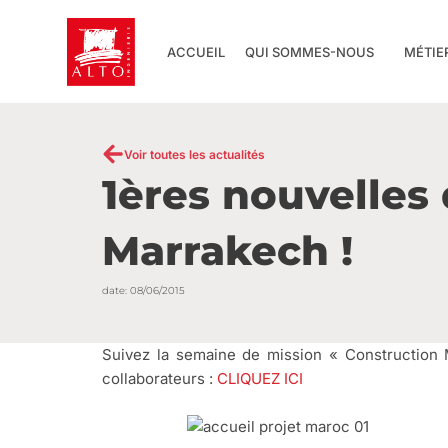
Aller
au
ACCUEIL
QUI SOMMES-NOUS
MÉTIE
contenu
Voir toutes les actualités
1ères nouvelles
Marrakech !
date:
08/06/2015
Suivez la semaine de mission « Construction
collaborateurs :
CLIQUEZ ICI