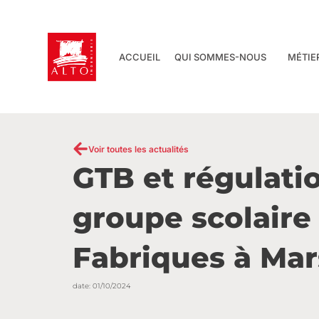
Aller
au
contenu
ACCUEIL
QUI SOMMES-NOUS
MÉTIE
Voir toutes les actualités
GTB et régulatio
groupe scolaire
Fabriques à Mars
date:
01/10/2024