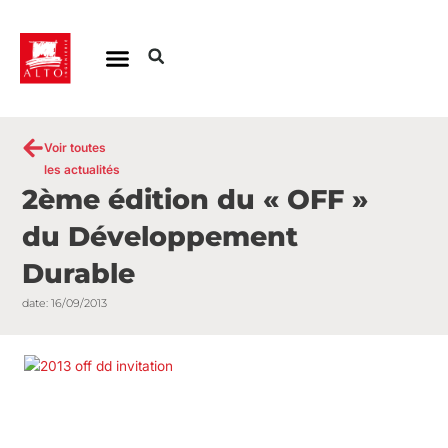
Aller
au
contenu
Voir toutes
les actualités
2ème édition du « OFF »
du Développement
Durable
date:
16/09/2013