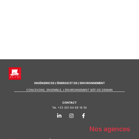
INGÉNIERIE DE L’ÉNERGIE ET DE L’ENVIRONNEMENT
CONCEVONS, ENSEMBLE, L’ENVIRONNEMENT BÂTI DE DEMAIN
CONTACT
Tel. +33 (0)1 64 68 18 50
L
I
F
i
n
a
n
s
c
k
t
e
Nos agences
e
a
b
d
g
o