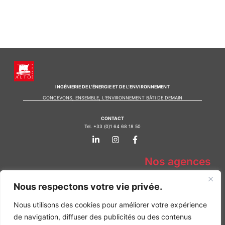
INGÉNIERIE DE L’ÉNERGIE ET DE L’ENVIRONNEMENT
CONCEVONS, ENSEMBLE, L’ENVIRONNEMENT BÂTI DE DEMAIN
CONTACT
Tel. +33 (0)1 64 68 18 50
L
I
F
i
n
a
n
s
c
k
t
e
Nos agences
e
a
b
d
g
o
Bureau d'études Île de France
i
r
o
Nous respectons votre vie privée.
n
a
k
Bureau d'études Bordeaux
-
m
-
Bureau d'études Lyon
Nous utilisons des cookies pour améliorer votre expérience
i
f
n
de navigation, diffuser des publicités ou des contenus
CONTACT