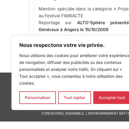
Mention spéciale dans la catégorie
« Proje
au Festival FIMBACTE
Reportage sur
ALTO’Sphère présent
Généraux à Angers le 15/10/2009
Nous respectons votre vie privée.
Nous utilisons des cookies pour améliorer votre expérienc
de navigation, diffuser des publicités ou des contenus
www.alto-ingenierie.fr
(c) Copyright Agence L
personnalisés et analyser notre trafic. En cliquant sur «
Tout accepter », vous consentez à notre utilisation des
cookies.
Personnaliser
Tout rejeter
Accepter tout
INGÉNIERIE DE L’ÉNERGIE ET DE L’ENVIRONNEMENT
CONCEVONS, ENSEMBLE, L’ENVIRONNEMENT BÂTI 