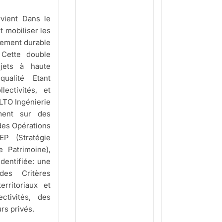
rvient Dans le
 mobiliser les
gement durable
 Cette double
ojets à haute
qualité Etant
ectivités, et
LTO Ingénierie
ement sur des
des Opérations
P (Stratégie
e Patrimoine),
identifiée: une
 des Critères
rritoriaux et
ctivités, des
rs privés.