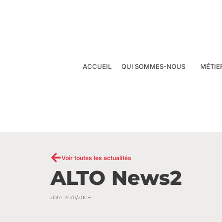
Aller
au
contenu
ACCUEIL
QUI SOMMES-NOUS
MÉTIE
Voir toutes les actualités
ALTO News2
date:
20/11/2009