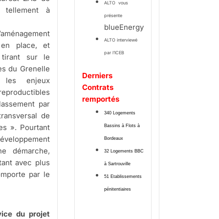
ALTO vous
 tellement à
présente
blueEnergy
l’aménagement
ALTO interviewé
en place, et
par l’ICEB
tirant sur le
es du Grenelle
Derniers
 les enjeux
Contrats
reproductibles
remportés
classement par
340 Logements
transversal de
s ». Pourtant
Bassins à Flots à
développement
Bordeaux
Une démarche,
32 Logements BBC
tant avec plus
à Sartrouville
mporte par le
51 Etablissements
pénitentiaires
ice du projet