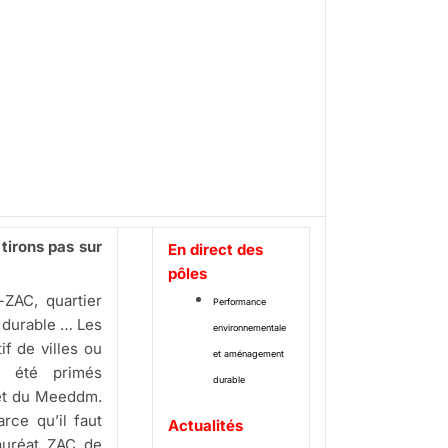
tirons pas sur
En direct des
pôles
ZAC, quartier
Performance
 durable … Les
environnementale
f de villes ou
et aménagement
nt été primés
durable
jet du Meeddm.
rce qu’il faut
Actualités
lauréat ZAC de