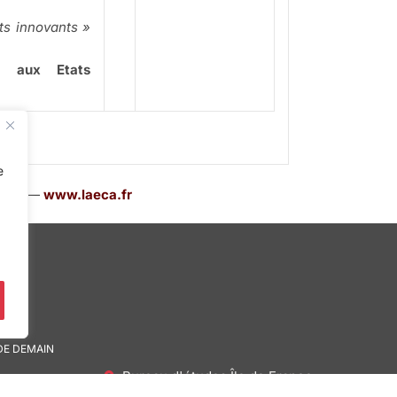
ts innovants »
é aux Etats
e
AECA —
www.laeca.fr
DE DEMAIN
Bureau d'études Île de France