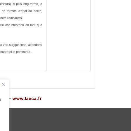
ieurs). À plus long terme, le
 en termes d’effet de serre,
ets radioactifs.
ie est intervenu en tant que
de vos suggestions, attendons
core plus pertinente.
AECA –
www.laeca.fr
e