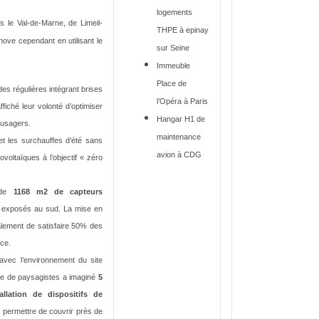
logements
ns le Val-de-Marne, de Limeil-
THPE à epinay
nove cependant en utilisant le
sur Seine
Immeuble
Place de
es régulières intégrant brises
l’Opéra à Paris
fiché leur volonté d’optimiser
Hangar H1 de
 usagers.
maintenance
t les surchauffes d’été sans
avion à CDG
voltaïques à l’objectif « zéro
n de
1168 m2 de capteurs
, exposés au sud. La mise en
lement de satisfaire 50% des
ice.
avec l’environnement du site
ipe de paysagistes a imaginé
5
llation de dispositifs de
t permettre de couvrir près de