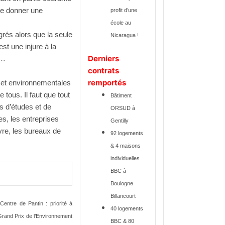
ue donner une
profit d’une
école au
rés alors que la seule
Nicaragua !
t une injure à la
Derniers
 …
contrats
remportés
 et environnementales
 tous. Il faut que tout
Bâtiment
s d’études et de
ORSUD à
es, les entreprises
Gentilly
vre, les bureaux de
92 logements
& 4 maisons
individuelles
BBC à
Boulogne
Billancourt
Centre de Pantin : priorité à
40 logements
 Grand Prix de l’Environnement
BBC & 80