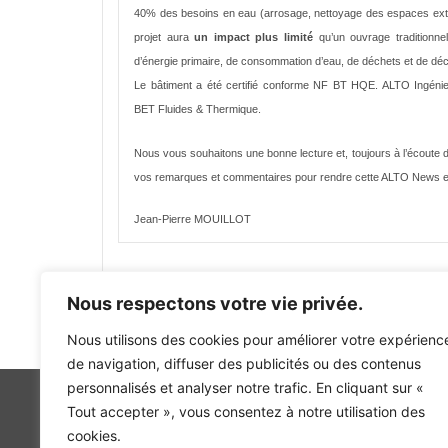
40% des besoins en eau (arrosage, nettoyage des espaces extér
projet aura
un impact plus limité
qu’un ouvrage traditionnel
d’énergie primaire, de consommation d’eau, de déchets et de déch
Le bâtiment a été certifié conforme NF BT HQE. ALTO Ingénier
BET Fluides & Thermique.
Nous vous souhaitons une bonne lecture et, toujours à l’écoute 
vos remarques et commentaires pour rendre cette ALTO News en
Jean-Pierre MOUILLOT
Désinscription à ALTO News :
desabonner@alto-ingenierie.fr
Nous respectons votre vie privée.
www.alto-ingenierie.fr
(c) Copyright Agence L
Nous utilisons des cookies pour améliorer votre expérienc
de navigation, diffuser des publicités ou des contenus
personnalisés et analyser notre trafic. En cliquant sur «
Tout accepter », vous consentez à notre utilisation des
cookies.