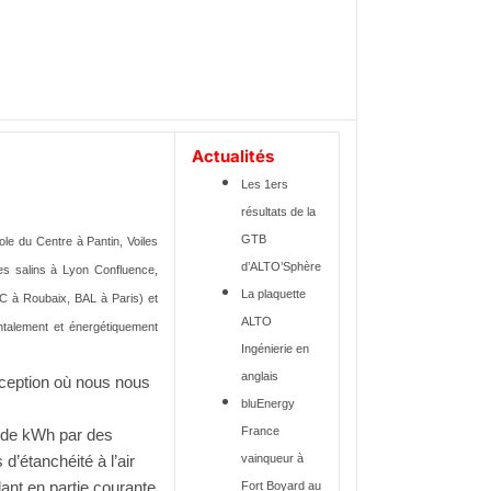
Actualités
Les 1ers
résultats de la
GTB
le du Centre à Pantin, Voiles
d’ALTO’Sphère
es salins à Lyon Confluence,
La plaquette
EC à Roubaix, BAL
à Paris) et
ALTO
ntalement et énergétiquement
Ingénierie en
anglais
nception où nous nous
bluEnergy
France
 de kWh par des
vainqueur à
d’étanchéité à l’air
lant en partie courante
Fort Boyard au