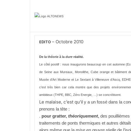
– Octobre 2010
EDITO
De la théorie à la
dure
réalité.
Le côté positif : nous inaugurons beaucoup en cet automne (Eco
de Seine aux Mureaux, Monolithe, Cube orange et bâtiment d
Musée d’Art Moderne et Le Sextant à Villeneuve d’Ascq, EDH
c’est très bien car cela montre que des projets environneme
ambitieux (THPE, BBC, Zéro Energie, …) se concrétisent.
Le malaise, c’est qu’
il y a un fossé dans la co
prenons la tête :
.
pour gratter,
théoriquement
,
des pouillièmes
traitements de ponts thermiques et autres détails 
alors même que la
mise en œuvre réelle
de l’iso