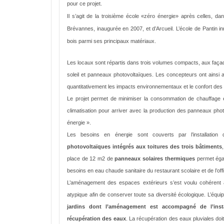
pour ce projet.
Il s’agit de la troisième école «zéro énergie» après celles, da
Brévannes, inaugurée en 2007, et d’Arcueil. L’école de Pantin in
bois parmi ses principaux matériaux.
Les locaux sont répartis dans trois volumes compacts, aux façad
soleil et panneaux photovoltaïques. Les concepteurs ont ainsi af
quantitativement les impacts environnementaux et le confort des
Le projet permet de minimiser la consommation de chauffage e
climatisation pour arriver avec la production des panneaux photo
énergie ».
Les besoins en énergie sont couverts par l’installatio
photovoltaïques intégrés aux toitures des trois bâtiments
place de 12 m2 de
panneaux solaires thermiques
permet éga
besoins en eau chaude sanitaire du restaurant scolaire et de l’off
L’aménagement des espaces extérieurs s’est voulu cohérent 
atypique afin de conserver toute sa diversité écologique. L’équ
jardins dont l’aménagement est accompagné de l’insta
récupération des eaux
. La récupération des eaux pluviales doi