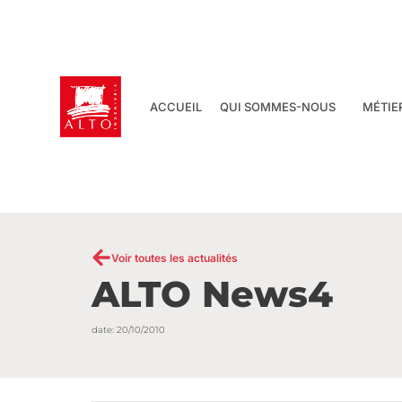
Aller
au
contenu
ACCUEIL
QUI SOMMES-NOUS
MÉTIE
Voir toutes les actualités
ALTO News4
date:
20/10/2010