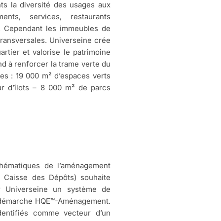
ants la diversité des usages aux
ents, services, restaurants
. Cependant les immeubles de
transversales. Universeine crée
rtier et valorise le patrimoine
tend à renforcer la trame verte du
res : 19 000 m² d’espaces verts
r d’îlots – 8 000 m² de parcs
thématiques de l’aménagement
a Caisse des Dépôts) souhaite
ur Universeine un système de
 la démarche HQE™-Aménagement.
dentifiés comme vecteur d’un