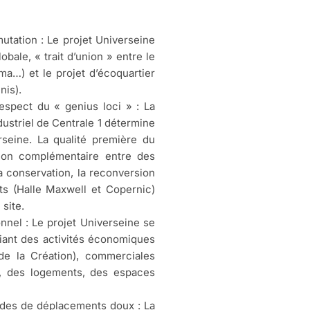
utation : Le projet Universeine
obale, « trait d’union » entre le
éma…) et le projet d’écoquartier
nis).
respect du « genius loci » : La
ndustriel de Centrale 1 détermine
rseine. La qualité première du
ation complémentaire entre des
La conservation, la reconversion
nts (Halle Maxwell et Copernic)
 site.
nnel : Le projet Universeine se
iant des activités économiques
 de la Création), commerciales
, des logements, des espaces
odes de déplacements doux : La