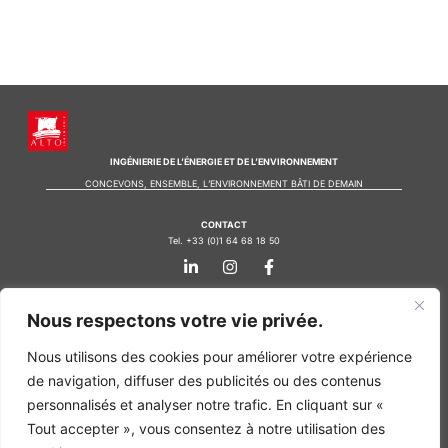
INGÉNIERIE DE L’ÉNERGIE ET DE L’ENVIRONNEMENT
CONCEVONS, ENSEMBLE, L’ENVIRONNEMENT BÂTI DE DEMAIN
CONTACT
Tel. +33 (0)1 64 68 18 50
L
I
F
i
n
a
n
s
c
k
t
e
Nos agences
Nous respectons votre vie privée.
e
a
b
d
g
o
Bureau d'études Île de France
i
r
o
Nous utilisons des cookies pour améliorer votre expérience
n
a
k
Bureau d'études Bordeaux
de navigation, diffuser des publicités ou des contenus
-
m
-
Bureau d'études Lyon
i
f
personnalisés et analyser notre trafic. En cliquant sur «
n
CONTACT
Tout accepter », vous consentez à notre utilisation des
Tel. +33 (0)1 64 68 18 50