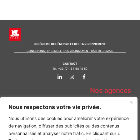
INGÉNIERIE DE L’ÉNERGIE ET DE L’ENVIRONNEMENT
CONCEVONS, ENSEMBLE, L’ENVIRONNEMENT BÂTI DE DEMAIN
CONTACT
Tel. +33 (0)1 64 68 18 50
L
I
F
i
n
a
n
s
c
k
t
e
Nos agences
e
a
b
d
g
o
Bureau d'études Île de France
i
r
o
Nous respectons votre vie privée.
n
a
k
Bureau d'études Bordeaux
-
m
-
Bureau d'études Lyon
Nous utilisons des cookies pour améliorer votre expérience
i
f
n
de navigation, diffuser des publicités ou des contenus
CONTACT
Tel. +33 (0)1 64 68 18 50
personnalisés et analyser notre trafic. En cliquant sur «
L
I
F