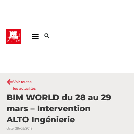
Aller
au
contenu
Voir toutes
les actualités
BIM WORLD du 28 au 29
mars – Intervention
ALTO Ingénierie
date:
29/03/2018