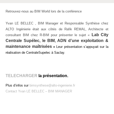
Retrouvez-nous au BIM World lors de la conférence
Yvan LE BELLEC , BIM Manager et Responsable Synthèse chez
ALTO Ingénierie était aux côtés de Rafik REMAL, Architecte et
Lab City
consultant BIM chez R-BIM pour présenter le sujet «
Centrale Supélec, le BIM, ADN d’une exploitation &
maintenance maîtrisées
»
Leur présentation s’appuyait sur la
réalisation de CentraleSupelec à Saclay.
TELECHARGER
la présentation.
Plus d’infos sur
bimsynthese@alto-ingenierie.fr
Contact Yvan LE BELLEC – BIM MANAGER