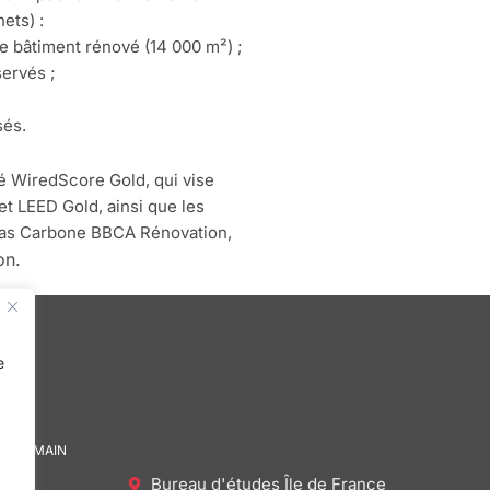
ets) :
e bâtiment rénové (14 000 m²) ;
ervés ;
sés.
sé WiredScore Gold, qui vise
et LEED Gold, ainsi que les
 Bas Carbone BBCA Rénovation,
on.
e
DE DEMAIN
Bureau d'études Île de France