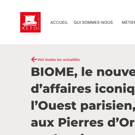
Aller
au
contenu
ACCUEIL
QUI SOMMES-NOUS
MÉTIE
Voir toutes les actualités
BIOME, le nouv
d’affaires iconi
l’Ouest parisie
aux Pierres d’Or