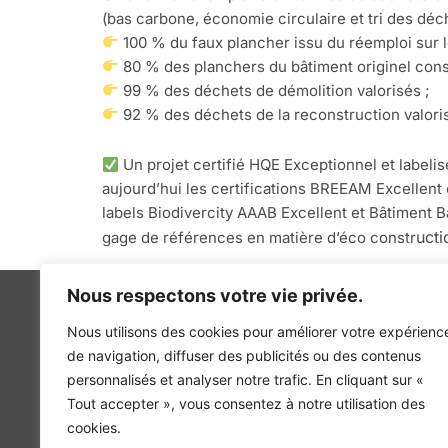
(bas carbone, économie circulaire et tri des déch
100 % du faux plancher issu du réemploi sur l
80 % des planchers du bâtiment originel cons
99 % des déchets de démolition valorisés ;
92 % des déchets de la reconstruction valori
Un projet certifié HQE Exceptionnel et labeli
aujourd’hui les certifications BREEAM Excellent 
labels Biodivercity AAAB Excellent et Bâtiment
ucti
gage de références en matière d’éco constr
Nous respectons votre vie privée.
Nous utilisons des cookies pour améliorer votre expérienc
de navigation, diffuser des publicités ou des contenus
personnalisés et analyser notre trafic. En cliquant sur «
INGÉNIERIE DE L’ÉNERGIE ET DE L’ENVIRONNEMENT
Tout accepter », vous consentez à notre utilisation des
CONCEVONS, ENSEMBLE, L’ENVIRONNEMENT BÂTI 
cookies.