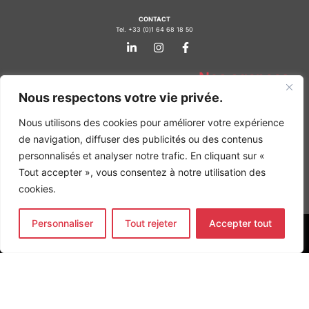
CONTACT
Tel. +33 (0)1 64 68 18 50
L
I
F
i
n
a
n
s
c
k
t
e
Nos agences
e
a
b
d
g
o
Nous respectons votre vie privée.
Bureau d'études Île de France
i
r
o
n
a
k
Bureau d'études Bordeaux
Nous utilisons des cookies pour améliorer votre expérience
-
m
-
Bureau d'études Lyon
de navigation, diffuser des publicités ou des contenus
i
f
n
personnalisés et analyser notre trafic. En cliquant sur «
CONTACT
Tel. +33 (0)1 64 68 18 50
Tout accepter », vous consentez à notre utilisation des
L
I
F
i
n
a
cookies.
n
s
c
k
t
e
e
a
b
Personnaliser
Tout rejeter
Accepter tout
d
g
o
MENTIONS LÉGALES
i
r
o
n
a
k
COPYRIGHT
@2026
ALTO INGÉNIERIE SAS
-
m
-
i
f
Site web par
MG WEB
n