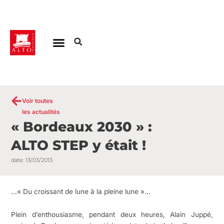
Aller
au
contenu
Voir toutes
les actualités
« Bordeaux 2030 » :
ALTO STEP y était !
date:
13/03/2013
…« Du croissant de lune à la pleine lune »…
Plein d’enthousiasme, pendant deux heures, Alain Juppé,