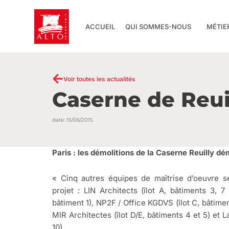
Aller
au
ACCUEIL
QUI SOMMES-NOUS
MÉTIE
contenu
Voir toutes les actualités
Caserne de Reui
date:
15/06/2015
Paris : les démolitions de la Caserne Reuilly d
« Cinq autres équipes de maîtrise d’oeuvre se
projet : LIN Architects (îlot A, bâtiments 3, 7 
bâtiment 1), NP2F / Office KGDVS (îlot C, bâtiments 
MIR Architectes (îlot D/E, bâtiments 4 et 5) et L
10).