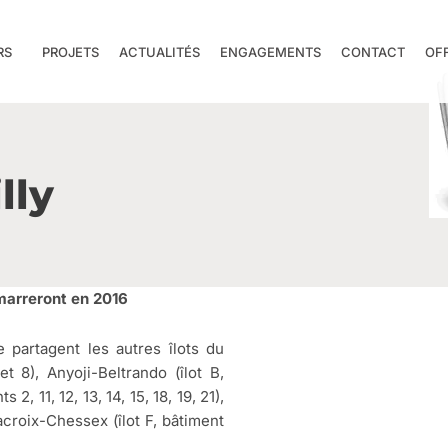
RS
PROJETS
ACTUALITÉS
ENGAGEMENTS
CONTACT
OF
lly
émarreront en 2016
 partagent les autres îlots du
et 8), Anyoji-Beltrando (îlot B,
2, 11, 12, 13, 14, 15, 18, 19, 21),
acroix-Chessex (îlot F, bâtiment