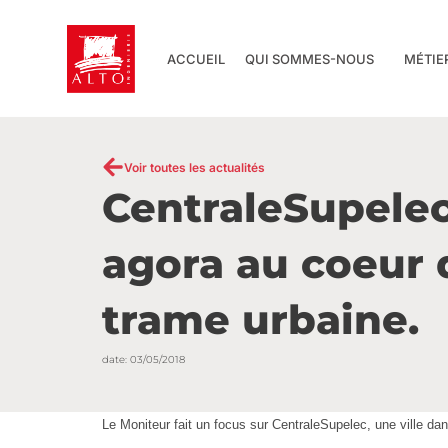
Aller
au
contenu
ACCUEIL
QUI SOMMES-NOUS
MÉTIE
Voir toutes les actualités
CentraleSupelec
agora au coeur 
trame urbaine.
date:
03/05/2018
Le Moniteur fait un focus sur CentraleSupelec, une ville dans