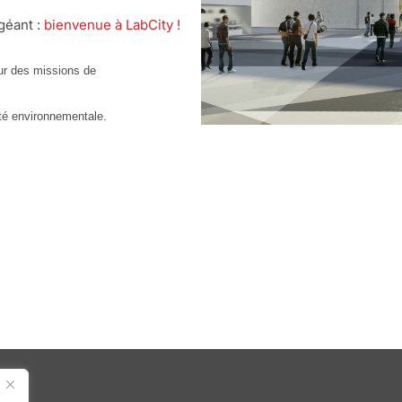
géant :
bienvenue à LabCity !
sur des missions de
té environnementale.