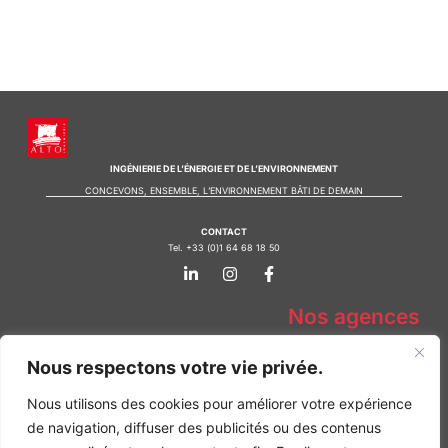
INGÉNIERIE DE L’ÉNERGIE ET DE L’ENVIRONNEMENT
CONCEVONS, ENSEMBLE, L’ENVIRONNEMENT BÂTI DE DEMAIN
CONTACT
Tel. +33 (0)1 64 68 18 50
L
I
F
i
n
a
n
s
c
k
t
e
Nos agences
e
a
b
d
g
o
Bureau d'études Île de France
i
r
o
Nous respectons votre vie privée.
n
a
k
Bureau d'études Bordeaux
-
m
-
Bureau d'études Lyon
Nous utilisons des cookies pour améliorer votre expérience
i
f
n
de navigation, diffuser des publicités ou des contenus
CONTACT
Tel. +33 (0)1 64 68 18 50