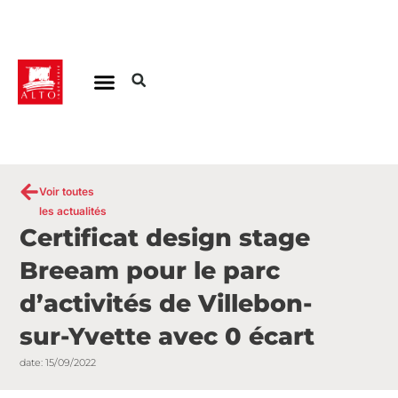
Aller
au
contenu
Voir toutes
les actualités
Certificat design stage
Breeam pour le parc
d’activités de Villebon-
sur-Yvette avec 0 écart
date:
15/09/2022