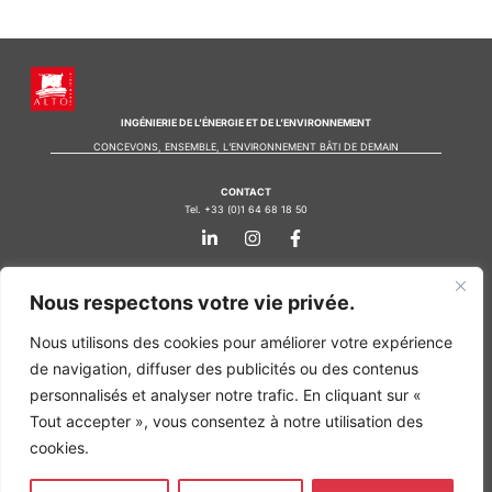
INGÉNIERIE DE L’ÉNERGIE ET DE L’ENVIRONNEMENT
CONCEVONS, ENSEMBLE, L’ENVIRONNEMENT BÂTI DE DEMAIN
CONTACT
Tel. +33 (0)1 64 68 18 50
L
I
F
i
n
a
n
s
c
k
t
e
Nos agences
e
a
b
Nous respectons votre vie privée.
d
g
o
Bureau d'études Île de France
i
r
o
Nous utilisons des cookies pour améliorer votre expérience
n
a
k
Bureau d'études Bordeaux
-
m
-
de navigation, diffuser des publicités ou des contenus
Bureau d'études Lyon
i
f
personnalisés et analyser notre trafic. En cliquant sur «
n
CONTACT
Tout accepter », vous consentez à notre utilisation des
Tel. +33 (0)1 64 68 18 50
L
I
F
cookies.
i
n
a
n
s
c