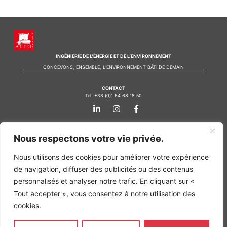
INGÉNIERIE DE L’ÉNERGIE ET DE L’ENVIRONNEMENT
CONCEVONS, ENSEMBLE, L’ENVIRONNEMENT BÂTI DE DEMAIN
CONTACT
Tel. +33 (0)1 64 68 18 50
L
I
F
i
n
a
n
s
c
k
t
e
Nos agences
e
a
b
Nous respectons votre vie privée.
d
g
o
Bureau d'études Île de France
i
r
o
Nous utilisons des cookies pour améliorer votre expérience
n
a
k
Bureau d'études Bordeaux
-
m
-
de navigation, diffuser des publicités ou des contenus
Bureau d'études Lyon
i
f
personnalisés et analyser notre trafic. En cliquant sur «
n
CONTACT
Tout accepter », vous consentez à notre utilisation des
Tel. +33 (0)1 64 68 18 50
L
I
F
cookies.
i
n
a
n
s
c