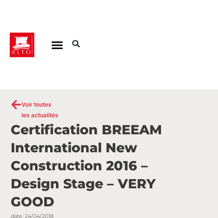
Aller
au
contenu
Voir toutes
les actualités
Certification BREEAM
International New
Construction 2016 –
Design Stage – VERY
GOOD
date:
24/04/2018