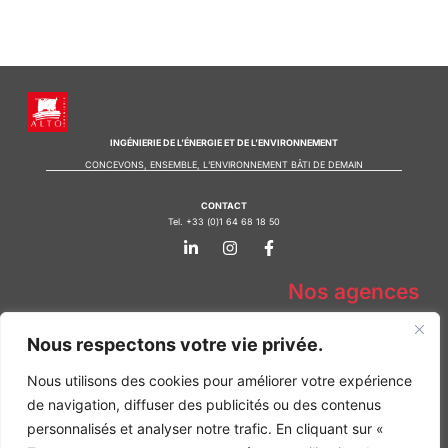
INGÉNIERIE DE L’ÉNERGIE ET DE L’ENVIRONNEMENT
CONCEVONS, ENSEMBLE, L’ENVIRONNEMENT BÂTI DE DEMAIN
CONTACT
Tel. +33 (0)1 64 68 18 50
L
I
F
i
n
a
n
s
c
k
t
e
Nos agences
e
a
b
d
g
o
Bureau d'études Île de France
i
r
o
Nous respectons votre vie privée.
n
a
k
Bureau d'études Bordeaux
-
m
-
Bureau d'études Lyon
Nous utilisons des cookies pour améliorer votre expérience
i
f
n
de navigation, diffuser des publicités ou des contenus
CONTACT
Tel. +33 (0)1 64 68 18 50
personnalisés et analyser notre trafic. En cliquant sur «
L
I
F