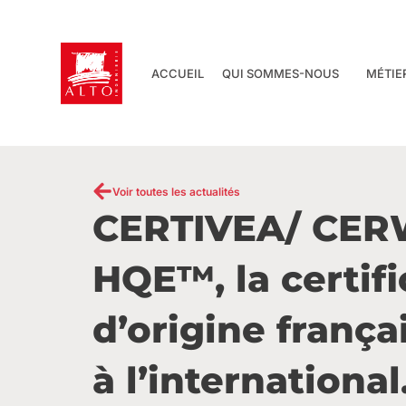
Aller
au
contenu
ACCUEIL
QUI SOMMES-NOUS
MÉTIE
Voir toutes les actualités
CERTIVEA/ CER
HQE™, la certifi
d’origine frança
à l’international