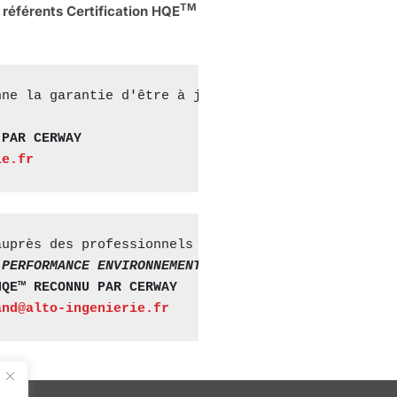
TM
référents Certification HQE
nne la garantie d'être à jour sur les évolutions 
d
 PAR CERWAY
ie.fr
auprès des professionnels du bâtiment car elle app
 PERFORMANCE ENVIRONNEMENTALE D’ALTO INGÉNIERIE
HQE™ RECONNU PAR CERWAY
and@alto-ingenierie.fr