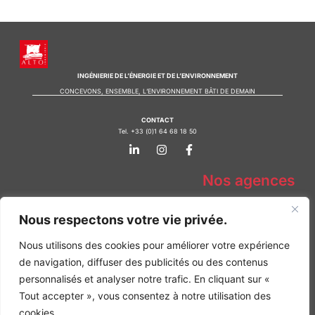
INGÉNIERIE DE L’ÉNERGIE ET DE L’ENVIRONNEMENT
CONCEVONS, ENSEMBLE, L’ENVIRONNEMENT BÂTI DE DEMAIN
CONTACT
Tel. +33 (0)1 64 68 18 50
L
I
F
i
n
a
n
s
c
k
t
e
Nos agences
e
a
b
d
g
o
Bureau d'études Île de France
i
r
o
Nous respectons votre vie privée.
n
a
k
Bureau d'études Bordeaux
-
m
-
Bureau d'études Lyon
i
f
Nous utilisons des cookies pour améliorer votre expérience
n
CONTACT
de navigation, diffuser des publicités ou des contenus
Tel. +33 (0)1 64 68 18 50
personnalisés et analyser notre trafic. En cliquant sur «
L
I
F
i
n
a
Tout accepter », vous consentez à notre utilisation des
n
s
c
cookies.