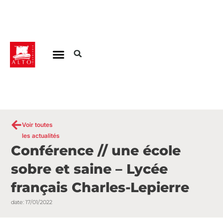
Aller
au
contenu
Voir toutes
les actualités
Conférence // une école
sobre et saine – Lycée
français Charles-Lepierre
date:
17/01/2022