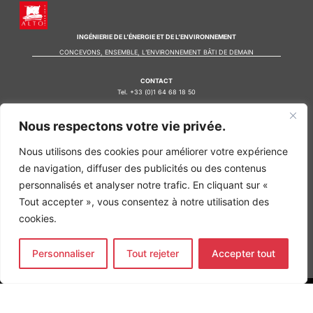
INGÉNIERIE DE L’ÉNERGIE ET DE L’ENVIRONNEMENT
CONCEVONS, ENSEMBLE, L’ENVIRONNEMENT BÂTI DE DEMAIN
CONTACT
Tel. +33 (0)1 64 68 18 50
L
I
F
i
n
a
Nous respectons votre vie privée.
n
s
c
k
t
e
Nos agences
e
a
b
Nous utilisons des cookies pour améliorer votre expérience
d
g
o
Bureau d'études Île de France
de navigation, diffuser des publicités ou des contenus
i
r
o
n
a
k
Bureau d'études Bordeaux
personnalisés et analyser notre trafic. En cliquant sur «
-
m
-
Bureau d'études Lyon
Tout accepter », vous consentez à notre utilisation des
i
f
n
cookies.
CONTACT
Tel. +33 (0)1 64 68 18 50
L
I
F
i
n
a
Personnaliser
Tout rejeter
Accepter tout
n
s
c
k
t
e
e
a
b
d
g
o
MENTIONS LÉGALES
i
r
o