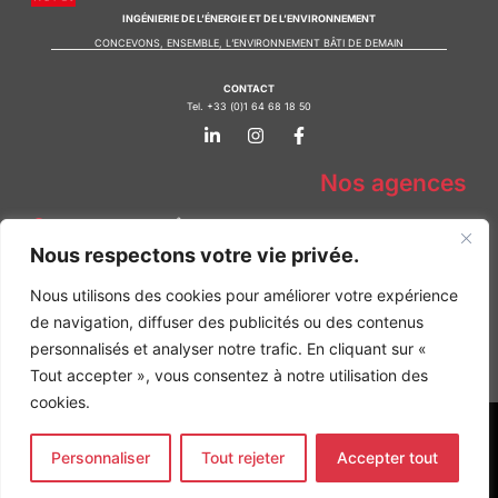
INGÉNIERIE DE L’ÉNERGIE ET DE L’ENVIRONNEMENT
CONCEVONS, ENSEMBLE, L’ENVIRONNEMENT BÂTI DE DEMAIN
CONTACT
Tel. +33 (0)1 64 68 18 50
L
I
F
i
n
a
n
s
c
k
t
e
Nos agences
e
a
b
d
g
o
Bureau d'études Île de France
i
r
o
n
a
k
Bureau d'études Bordeaux
Nous respectons votre vie privée.
-
m
-
Bureau d'études Lyon
i
f
Nous utilisons des cookies pour améliorer votre expérience
n
CONTACT
de navigation, diffuser des publicités ou des contenus
Tel. +33 (0)1 64 68 18 50
L
I
F
personnalisés et analyser notre trafic. En cliquant sur «
i
n
a
Tout accepter », vous consentez à notre utilisation des
n
s
c
k
t
e
cookies.
e
a
b
d
g
o
MENTIONS LÉGALES
i
r
o
Personnaliser
Tout rejeter
Accepter tout
n
a
k
COPYRIGHT
@2026
ALTO INGÉNIERIE SAS
-
m
-