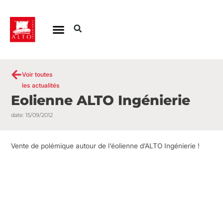
Aller
au
contenu
Voir toutes
les actualités
Eolienne ALTO Ingénierie
date:
15/09/2012
Vente de polémique autour de l’éolienne d’ALTO Ingénierie !