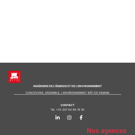
INGÉNIERIE DE L’ÉNERGIE ET DE L’ENVIRONNEMENT
CONCEVONS, ENSEMBLE, L’ENVIRONNEMENT BÂTI DE DEMAIN
CONTACT
Tel. +33 (0)1 64 68 18 50
L
I
F
i
n
a
n
s
c
k
t
e
Nos agences
e
a
b