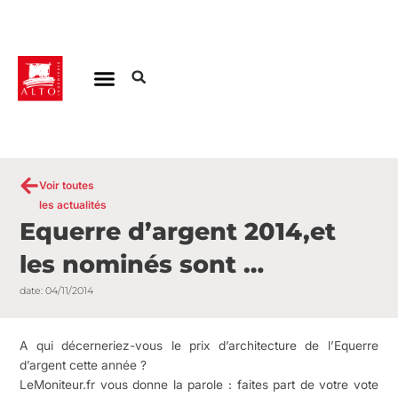
Aller
au
contenu
Voir toutes
les actualités
Equerre d’argent 2014,et
les nominés sont …
date:
04/11/2014
A qui décerneriez-vous le prix d’architecture de l’Equerre
d’argent cette année ?
LeMoniteur.fr vous donne la parole : faites part de votre vote