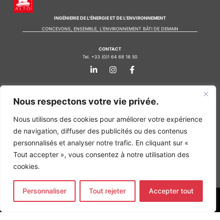
INGÉNIERIE DE L’ÉNERGIE ET DE L’ENVIRONNEMENT
CONCEVONS, ENSEMBLE, L’ENVIRONNEMENT BÂTI DE DEMAIN
CONTACT
Tel. +33 (0)1 64 68 18 50
L
I
F
i
n
a
n
s
c
k
t
e
Nos agences
e
a
b
Nous respectons votre vie privée.
d
g
o
Bureau d'études Île de France
i
r
o
Nous utilisons des cookies pour améliorer votre expérience
n
a
k
Bureau d'études Bordeaux
-
m
-
de navigation, diffuser des publicités ou des contenus
Bureau d'études Lyon
i
f
personnalisés et analyser notre trafic. En cliquant sur «
n
CONTACT
Tout accepter », vous consentez à notre utilisation des
Tel. +33 (0)1 64 68 18 50
L
I
F
cookies.
i
n
a
n
s
c
k
t
e
Personnaliser
Tout rejeter
Accepter tout
e
a
b
d
g
o
MENTIONS LÉGALES
i
r
o
n
a
k
COPYRIGHT
@2026
ALTO INGÉNIERIE SAS