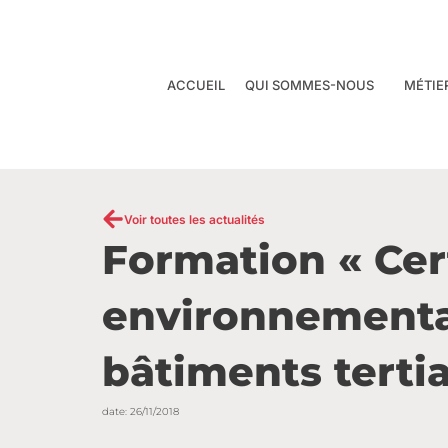
Aller
au
contenu
ACCUEIL
QUI SOMMES-NOUS
MÉTIE
Voir toutes les actualités
Formation « Cert
environnementa
bâtiments tertia
date:
26/11/2018