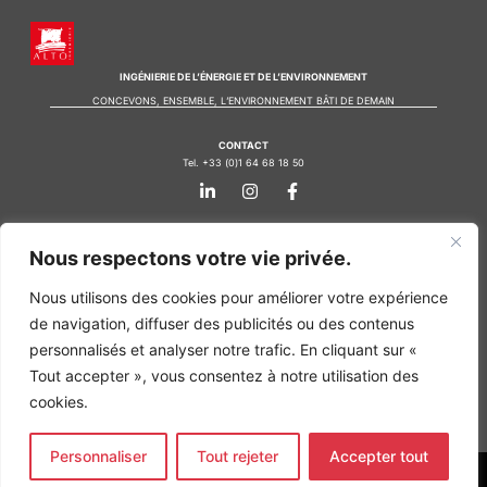
INGÉNIERIE DE L’ÉNERGIE ET DE L’ENVIRONNEMENT
CONCEVONS, ENSEMBLE, L’ENVIRONNEMENT BÂTI DE DEMAIN
CONTACT
Tel. +33 (0)1 64 68 18 50
L
I
F
i
n
a
n
s
c
k
t
e
Nos agences
e
a
b
Nous respectons votre vie privée.
d
g
o
Bureau d'études Île de France
i
r
o
Nous utilisons des cookies pour améliorer votre expérience
n
a
k
Bureau d'études Bordeaux
-
m
-
de navigation, diffuser des publicités ou des contenus
Bureau d'études Lyon
i
f
personnalisés et analyser notre trafic. En cliquant sur «
n
CONTACT
Tout accepter », vous consentez à notre utilisation des
Tel. +33 (0)1 64 68 18 50
L
I
F
cookies.
i
n
a
n
s
c
k
t
e
Personnaliser
Tout rejeter
Accepter tout
e
a
b
d
g
o