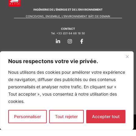
INGÉNIERIE DE L’ÉNERGIE ET DE L’ENVIRONNEMENT
CONCEVONS, ENSEMBLE, L’ENVIRONNEMENT BÂTI DE DEMAIN
CONTACT
Tel. +33 (0)1 64 68 18 50
L
I
F
i
n
a
n
s
c
k
t
e
Nos agences
e
a
b
Nous respectons votre vie privée.
d
g
o
Bureau d'études Île de France
i
r
o
Nous utilisons des cookies pour améliorer votre expérience
n
a
k
Bureau d'études Bordeaux
-
m
-
de navigation, diffuser des publicités ou des contenus
Bureau d'études Lyon
i
f
personnalisés et analyser notre trafic. En cliquant sur «
n
CONTACT
Tout accepter », vous consentez à notre utilisation des
Tel. +33 (0)1 64 68 18 50
L
I
F
cookies.
i
n
a
n
s
c
k
t
e
Personnaliser
Tout rejeter
Accepter tout
e
a
b
d
g
o
MENTIONS LÉGALES
i
r
o
n
a
k
COPYRIGHT
@2026
ALTO INGÉNIERIE SAS