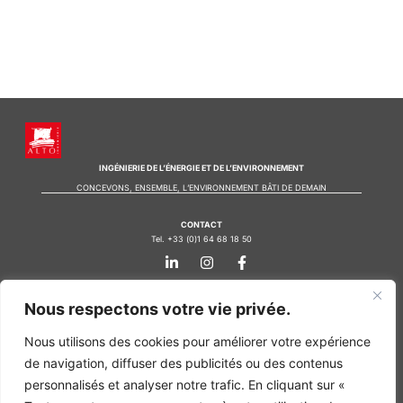
INGÉNIERIE DE L’ÉNERGIE ET DE L’ENVIRONNEMENT
CONCEVONS, ENSEMBLE, L’ENVIRONNEMENT BÂTI DE DEMAIN
CONTACT
Tel. +33 (0)1 64 68 18 50
L
I
F
i
n
a
n
s
c
k
t
e
Nos agences
Nous respectons votre vie privée.
e
a
b
d
g
o
Bureau d'études Île de France
i
r
o
Nous utilisons des cookies pour améliorer votre expérience
n
a
k
Bureau d'études Bordeaux
de navigation, diffuser des publicités ou des contenus
-
m
-
Bureau d'études Lyon
i
f
personnalisés et analyser notre trafic. En cliquant sur «
n
CONTACT