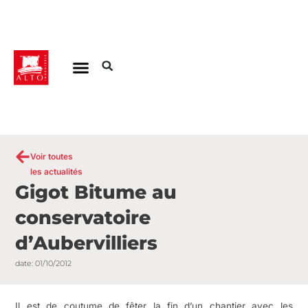
Aller
au
contenu
Voir toutes
les actualités
Gigot Bitume au
conservatoire
d’Aubervilliers
date:
01/10/2012
Il est de coutume de fêter la fin d’un chantier avec les