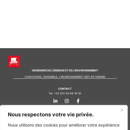
INGÉNIERIE DE L’ÉNERGIE ET DE L’ENVIRONNEMENT
CONCEVONS, ENSEMBLE, L’ENVIRONNEMENT BÂTI DE DEMAIN
CONTACT
Tel. +33 (0)1 64 68 18 50
L
I
F
i
n
a
n
s
c
k
t
e
Nos agences
Nous respectons votre vie privée.
e
a
b
d
g
o
Bureau d'études Île de France
Nous utilisons des cookies pour améliorer votre expérience
i
r
o