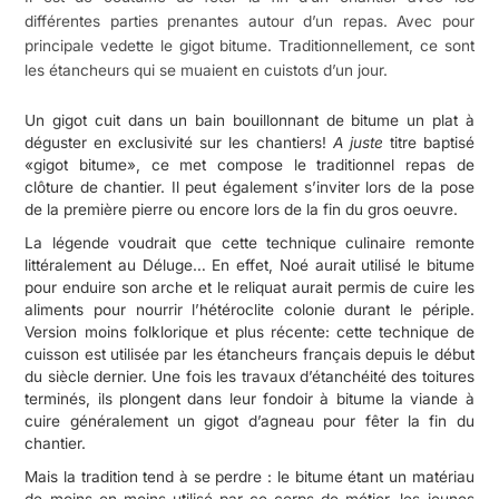
différentes parties prenantes autour d’un repas. Avec pour
principale vedette le gigot bitume. Traditionnellement, ce sont
les étancheurs qui se muaient en cuistots d’un jour.
Un gigot cuit dans un bain bouillonnant de bitume un plat à
déguster en exclusivité sur les chantiers!
A juste
titre baptisé
«gigot bitume», ce met compose le traditionnel repas de
clôture de chantier. Il peut également s’inviter lors de la pose
de la première pierre ou encore lors de la fin du gros oeuvre.
La légende voudrait que cette technique culinaire remonte
littéralement au Déluge… En effet, Noé aurait utilisé le bitume
pour enduire son arche et le reliquat aurait permis de cuire les
aliments pour nourrir l’hétéroclite colonie durant le périple.
Version moins folklorique et plus récente: cette technique de
cuisson est utilisée par les étancheurs français depuis le début
du siècle dernier. Une fois les travaux d’étanchéité des toitures
terminés, ils plongent dans leur fondoir à bitume la viande à
cuire généralement un gigot d’agneau pour fêter la fin du
chantier.
Mais la tradition tend à se perdre : le bitume étant un matériau
de moins en moins utilisé par ce corps de métier, les jeunes