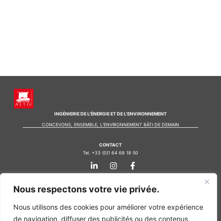
INGÉNIERIE DE L’ÉNERGIE ET DE L’ENVIRONNEMENT
CONCEVONS, ENSEMBLE, L’ENVIRONNEMENT BÂTI DE DEMAIN
CONTACT
Tel. +33 (0)1 64 68 18 50
L
I
F
i
n
a
n
s
c
k
t
e
Nos agences
Nous respectons votre vie privée.
e
a
b
d
g
o
Bureau d'études Île de France
Nous utilisons des cookies pour améliorer votre expérience
i
r
o
n
a
k
Bureau d'études Bordeaux
de navigation, diffuser des publicités ou des contenus