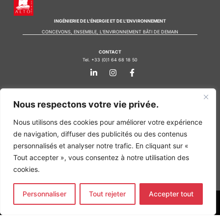
INGÉNIERIE DE L’ÉNERGIE ET DE L’ENVIRONNEMENT
CONCEVONS, ENSEMBLE, L’ENVIRONNEMENT BÂTI DE DEMAIN
CONTACT
Tel. +33 (0)1 64 68 18 50
L
I
F
i
n
a
n
s
c
k
t
e
Nos agences
e
a
b
Nous respectons votre vie privée.
d
g
o
Bureau d'études Île de France
i
r
o
Nous utilisons des cookies pour améliorer votre expérience
n
a
k
Bureau d'études Bordeaux
-
m
-
de navigation, diffuser des publicités ou des contenus
Bureau d'études Lyon
i
f
personnalisés et analyser notre trafic. En cliquant sur «
n
CONTACT
Tout accepter », vous consentez à notre utilisation des
Tel. +33 (0)1 64 68 18 50
L
I
F
cookies.
i
n
a
n
s
c
k
t
e
Personnaliser
Tout rejeter
Accepter tout
e
a
b
d
g
o
MENTIONS LÉGALES
i
r
o