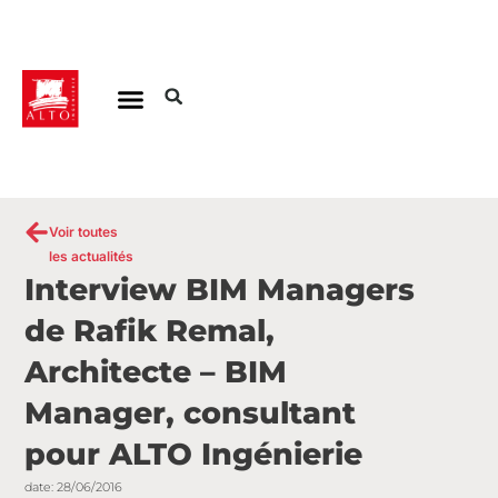
Aller
au
contenu
Voir toutes
les actualités
Interview BIM Managers
de Rafik Remal,
Architecte – BIM
Manager, consultant
pour ALTO Ingénierie
date:
28/06/2016