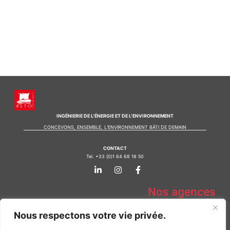
INGÉNIERIE DE L’ÉNERGIE ET DE L’ENVIRONNEMENT
CONCEVONS, ENSEMBLE, L’ENVIRONNEMENT BÂTI DE DEMAIN
CONTACT
Tel. +33 (0)1 64 68 18 50
L
I
F
i
n
a
n
s
c
k
t
e
Nos agences
e
a
b
d
g
o
Bureau d'études Île de France
i
r
o
Nous respectons votre vie privée.
n
a
k
Bureau d'études Bordeaux