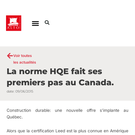
Aller
au
contenu
Voir toutes
les actualités
La norme HQE fait ses
premiers pas au Canada.
date:
09/06/2015
Construction durable: une nouvelle offre s’implante au
Québec.
Alors que la certification Leed est la plus connue en Amérique