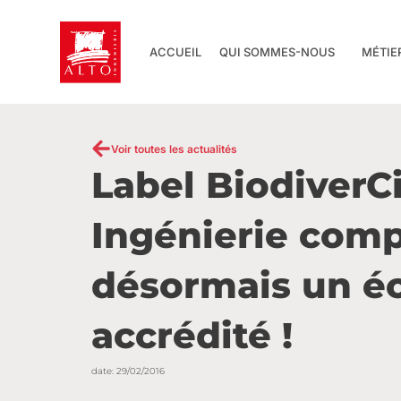
Aller
au
contenu
ACCUEIL
QUI SOMMES-NOUS
MÉTIE
Voir toutes les actualités
Label BiodiverC
Ingénierie com
désormais un é
accrédité !
date:
29/02/2016