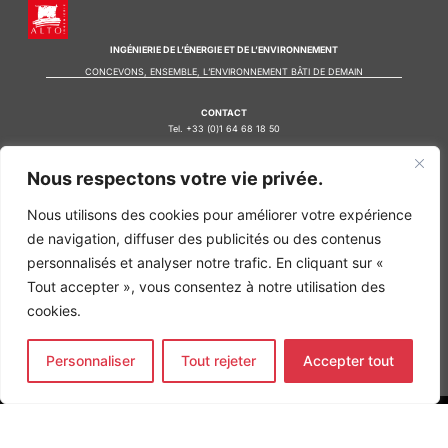
INGÉNIERIE DE L’ÉNERGIE ET DE L’ENVIRONNEMENT
CONCEVONS, ENSEMBLE, L’ENVIRONNEMENT BÂTI DE DEMAIN
CONTACT
Tel. +33 (0)1 64 68 18 50
L
I
F
i
n
a
Nous respectons votre vie privée.
n
s
c
k
t
e
Nos agences
e
a
b
Nous utilisons des cookies pour améliorer votre expérience
d
g
o
Bureau d'études Île de France
de navigation, diffuser des publicités ou des contenus
i
r
o
n
a
k
Bureau d'études Bordeaux
personnalisés et analyser notre trafic. En cliquant sur «
-
m
-
Bureau d'études Lyon
Tout accepter », vous consentez à notre utilisation des
i
f
n
cookies.
CONTACT
Tel. +33 (0)1 64 68 18 50
L
I
F
i
n
a
Personnaliser
Tout rejeter
Accepter tout
n
s
c
k
t
e
e
a
b
d
g
o
MENTIONS LÉGALES
i
r
o