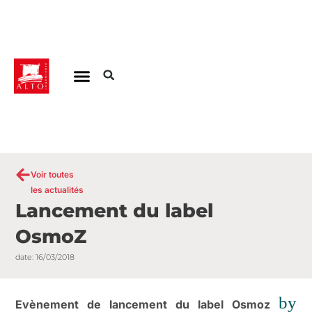
Aller
au
contenu
Voir toutes
les actualités
Lancement du label
OsmoZ
date:
16/03/2018
by
Evènement de lancement du label Osmoz