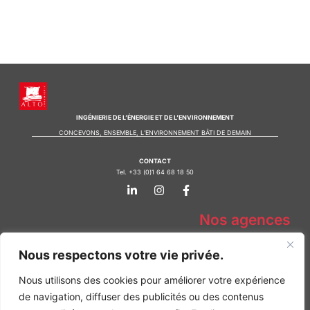
INGÉNIERIE DE L’ÉNERGIE ET DE L’ENVIRONNEMENT
CONCEVONS, ENSEMBLE, L’ENVIRONNEMENT BÂTI DE DEMAIN
CONTACT
Tel. +33 (0)1 64 68 18 50
L
I
F
i
n
a
n
s
c
k
t
e
Nos agences
e
a
b
d
g
o
Bureau d'études Île de France
i
r
o
Nous respectons votre vie privée.
n
a
k
Bureau d'études Bordeaux
-
m
-
Bureau d'études Lyon
Nous utilisons des cookies pour améliorer votre expérience
i
f
n
de navigation, diffuser des publicités ou des contenus
CONTACT
Tel. +33 (0)1 64 68 18 50