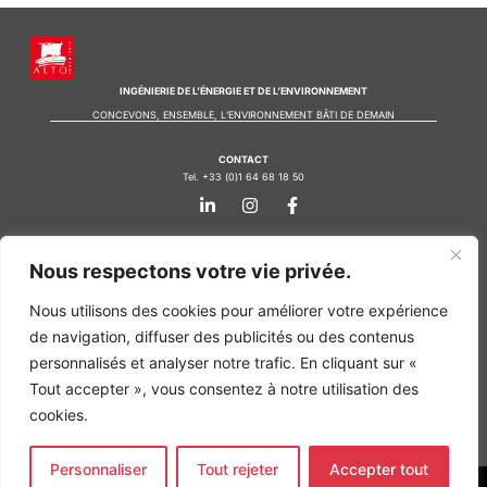
INGÉNIERIE DE L’ÉNERGIE ET DE L’ENVIRONNEMENT
CONCEVONS, ENSEMBLE, L’ENVIRONNEMENT BÂTI DE DEMAIN
CONTACT
Tel. +33 (0)1 64 68 18 50
L
I
F
i
n
a
n
s
c
k
t
e
Nos agences
e
a
b
Nous respectons votre vie privée.
d
g
o
Bureau d'études Île de France
i
r
o
Nous utilisons des cookies pour améliorer votre expérience
n
a
k
Bureau d'études Bordeaux
-
m
-
de navigation, diffuser des publicités ou des contenus
Bureau d'études Lyon
i
f
personnalisés et analyser notre trafic. En cliquant sur «
n
CONTACT
Tout accepter », vous consentez à notre utilisation des
Tel. +33 (0)1 64 68 18 50
L
I
F
cookies.
i
n
a
n
s
c
k
t
e
Personnaliser
Tout rejeter
Accepter tout
e
a
b