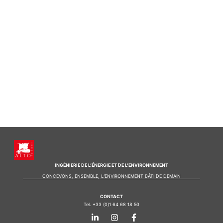
INGÉNIERIE DE L’ÉNERGIE ET DE L’ENVIRONNEMENT
CONCEVONS, ENSEMBLE, L’ENVIRONNEMENT BÂTI DE DEMAIN
CONTACT
Tel. +33 (0)1 64 68 18 50
L
I
F
i
n
a