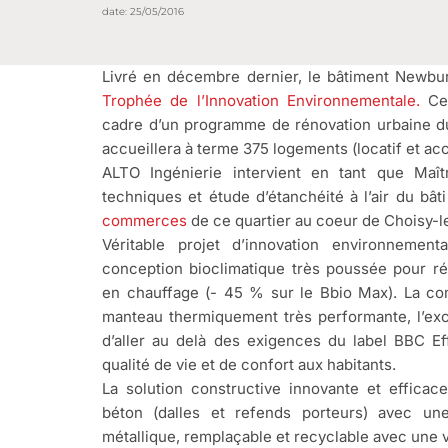
date:
25/05/2016
Livré en décembre dernier, le bâtiment Newburn
Trophée de l’Innovation Environnementale.
Cet
cadre d’un programme de rénovation urbaine du 
accueillera à terme 375 logements (locatif et a
ALTO Ingénierie intervient en tant que Maî
techniques et étude d’étanchéité à l’air du bât
commerces
de ce quartier au coeur de Choisy-l
Véritable projet d’innovation environnemen
conception bioclimatique très poussée pour r
en chauffage (- 45 % sur le Bbio Max). La co
manteau thermiquement très performante, l’exce
d’aller au delà des exigences du label BBC Ef
qualité de vie et de confort aux habitants.
La solution constructive innovante et effica
béton (dalles et refends porteurs) avec une
métallique, remplaçable et recyclable avec une v