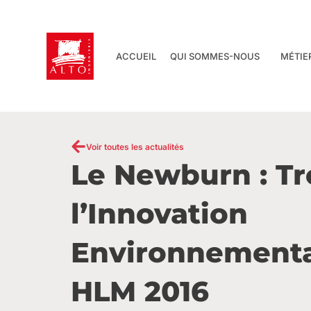
Aller
au
contenu
ACCUEIL
QUI SOMMES-NOUS
MÉTIE
Voir toutes les actualités
Le Newburn : T
l’Innovation
Environnementa
HLM 2016