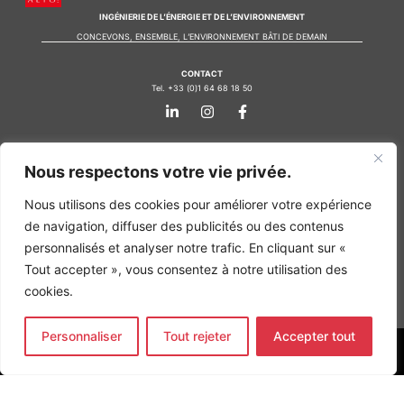
INGÉNIERIE DE L’ÉNERGIE ET DE L’ENVIRONNEMENT
CONCEVONS, ENSEMBLE, L’ENVIRONNEMENT BÂTI DE DEMAIN
CONTACT
Tel. +33 (0)1 64 68 18 50
L
I
F
i
n
a
n
s
c
k
t
e
Nos agences
e
a
b
Nous respectons votre vie privée.
d
g
o
Bureau d'études Île de France
i
r
o
n
a
k
Nous utilisons des cookies pour améliorer votre expérience
Bureau d'études Bordeaux
-
m
-
Bureau d'études Lyon
de navigation, diffuser des publicités ou des contenus
i
f
n
personnalisés et analyser notre trafic. En cliquant sur «
CONTACT
Tel. +33 (0)1 64 68 18 50
Tout accepter », vous consentez à notre utilisation des
L
I
F
cookies.
i
n
a
n
s
c
k
t
e
Personnaliser
Tout rejeter
Accepter tout
e
a
b
d
g
o
MENTIONS LÉGALES
i
r
o
n
a
k
COPYRIGHT
@2026
ALTO INGÉNIERIE SAS
-
m
-