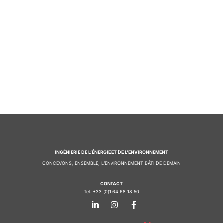
INGÉNIERIE DE L’ÉNERGIE ET DE L’ENVIRONNEMENT
CONCEVONS, ENSEMBLE, L’ENVIRONNEMENT BÂTI DE DEMAIN
CONTACT
Tel. +33 (0)1 64 68 18 50
L
I
F
i
n
a
n
s
c